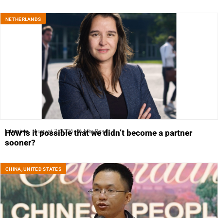
NETHERLANDS
Interview
August 7, 2026
6 Min Read
How is it possible that we didn’t become a partner
sooner?
CHINA
,
UNITED STATES