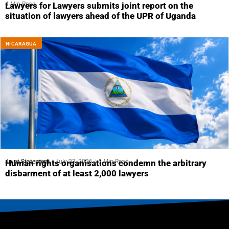
4 Min Read
Lawyers for Lawyers submits joint report on the
situation of lawyers ahead of the UPR of Uganda
NICARAGUA
Joint Statement
July 23, 2026
5 Min Read
Human rights organisations condemn the arbitrary
disbarment of at least 2,000 lawyers