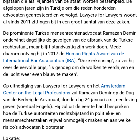
bijstaan die als ‘vijanden van de staat’ worden bestempeld. De
afgelopen jaren zijn in Turkije om die reden honderden
advocaten gearresteerd en vervolgd. Lawyers for Lawyers woont
al sinds 2011 zittingen bij in een groot aantal van deze zaken.
De prominente Turkse mensenrechtenadvocaat Ramazan Demir
ondervindt dagelijks de gevolgen van de afbraak van de Turkse
rechtsstaat, maar blijft standvastig zijn werk doen. Mede
daarom ontving hij in 2017 de
Human Rights Award van de
International Bar Association (IBA)
. “Deze erkenning”, zo zei hij
over de eervolle prijs, “is genoeg om de wolken te verdrijven en
de lucht weer even blauw te maken”.
Op uitnodiging van Lawyers for Lawyers en het
Amsterdam
Center on the Legal Professions
zal Ramazan Demir op de Dag
van de Bedreigde Advocaat, donderdag 24 januari a.s., een lezing
geven (voertaal Engels). Hij zal uit de eerste hand bespreken
hoe de Turkse autoriteiten rechtsbijstand in politieke- en
mensenrechtenzaken vrijwel onmogelijk maken en aan welke
risico’s advocaten blootstaan.
Lokatie: