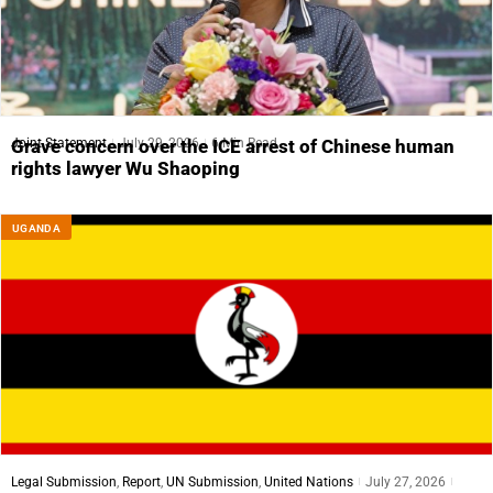
Joint Statement
July 29, 2026
6 Min Read
Grave concern over the ICE arrest of Chinese human
rights lawyer Wu Shaoping
UGANDA
Legal Submission
,
Report
,
UN Submission
,
United Nations
July 27, 2026