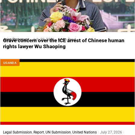
Joint Statement
July 29, 2026
6 Min Read
Grave concern over the ICE arrest of Chinese human
rights lawyer Wu Shaoping
UGANDA
Legal Submission
,
Report
,
UN Submission
,
United Nations
July 27, 2026