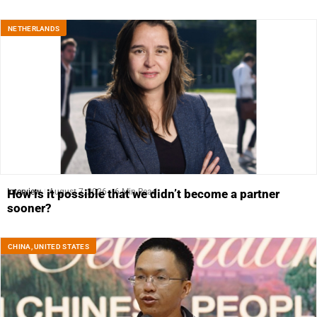
NETHERLANDS
Interview
August 7, 2026
6 Min Read
How is it possible that we didn’t become a partner
sooner?
CHINA
,
UNITED STATES