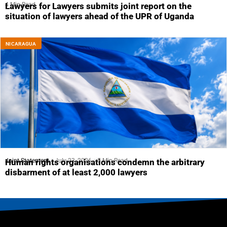
4 Min Read
Lawyers for Lawyers submits joint report on the
situation of lawyers ahead of the UPR of Uganda
NICARAGUA
Joint Statement
July 23, 2026
5 Min Read
Human rights organisations condemn the arbitrary
disbarment of at least 2,000 lawyers