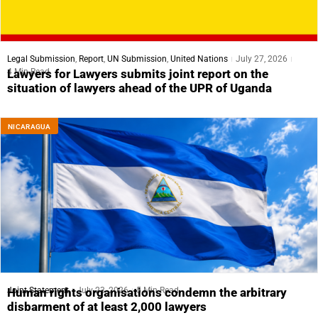
Legal Submission
,
Report
,
UN Submission
,
United Nations
July 27, 2026
4 Min Read
Lawyers for Lawyers submits joint report on the
situation of lawyers ahead of the UPR of Uganda
NICARAGUA
Joint Statement
July 23, 2026
5 Min Read
Human rights organisations condemn the arbitrary
disbarment of at least 2,000 lawyers