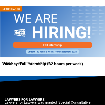
NETHERLANDS
Vacancy
July 23, 2026
3 Min Read
Vacancy: Fall internship (32 hours per week)
LAWYERS FOR LAWYERS
Lawyers for Lawyers was granted ‘Special Consultative