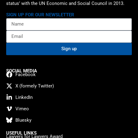
status’ with the UN Economic and Social Council in 2013.
SIGN UP FOR OUR NEWSLETTER
Sign up
SOCIAL MEDIA
Facebook
X (formely Twitter)
LinkedIn
Vimeo
Bluesky
USEFUL LINKS
Lawyers for Lawyers Award