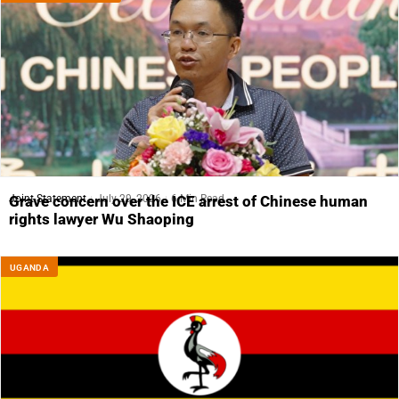
Joint Statement
July 29, 2026
6 Min Read
Grave concern over the ICE arrest of Chinese human
rights lawyer Wu Shaoping
UGANDA