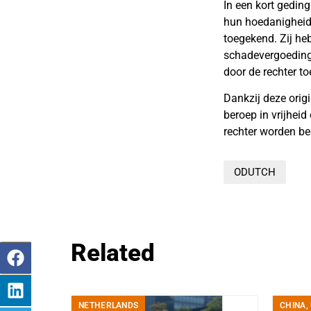
In een kort gedin
hun hoedanigheid
toegekend. Zij he
schadevergoeding 
door de rechter 
Dankzij deze orig
beroep in vrijhei
rechter worden b
ODUTCH
Related
NETHERLANDS
CHINA
,