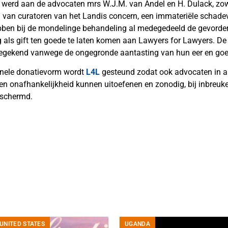
g werd aan de advocaten mrs W.J.M. van Andel en H. Dulack, zowe
 van curatoren van het Landis concern, een immateriële schade
bben bij de mondelinge behandeling al medegedeeld de gevorde
als gift ten goede te laten komen aan Lawyers for Lawyers. De
toegekend vanwege de ongegronde aantasting van hun eer en go
inele donatievorm wordt
L4L
gesteund zodat ook advocaten in a
d en onafhankelijkheid kunnen uitoefenen en zonodig, bij inbreuk
eschermd.
UNITED STATES
UGANDA