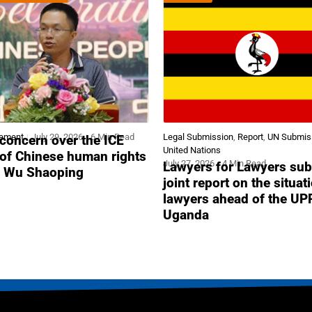
tement
July 29, 2026
6 Min Read
Legal Submission
,
Report
,
UN Submis
concern over the ICE
United Nations
 of Chinese human rights
July 27, 2026
4 Min Read
Lawyers for Lawyers sub
r Wu Shaoping
joint report on the situat
lawyers ahead of the UP
Uganda