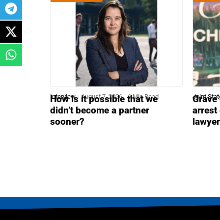
Interview
August 7, 2026
6 Min Read
Joint Sta
How is it possible that we
Grave 
didn’t become a partner
arrest
sooner?
lawye