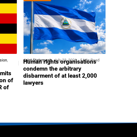
sion
,
Joint Statement
July 23, 2026
5 Min Read
Human rights organisations
condemn the arbitrary
mits
disbarment of at least 2,000
ion of
lawyers
R of