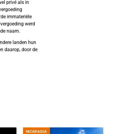
l privé als in
vergoeding
rde immateriële
 vergoeding werd
ede naam.
ndere landen hun
en daarop, door de
NICARAGUA