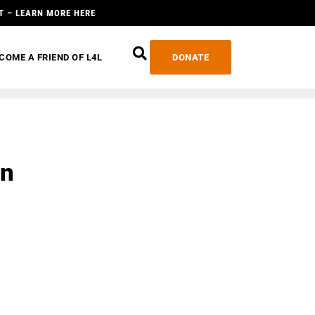
T – LEARN MORE HERE
COME A FRIEND OF L4L
DONATE
en