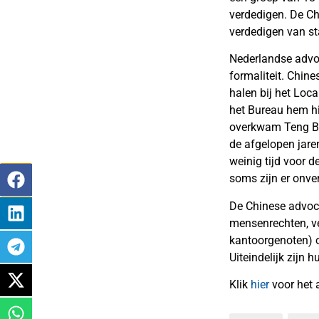
verdedigen. De Chi
verdedigen van s
Nederlandse advoca
formaliteit. Chine
halen bij het Loc
het Bureau hem hie
overkwam Teng Bia
de afgelopen jar
weinig tijd voor d
soms zijn er onve
De Chinese advo
mensenrechten, ve
kantoorgenoten) 
Uiteindelijk zijn 
Klik
hier
voor het 