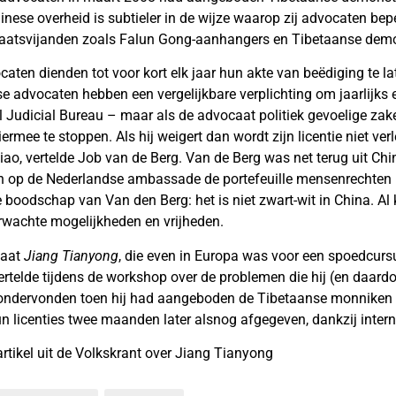
nese overheid is subtieler in de wijze waarop zij advocaten bepe
taatsvijanden zoals Falun Gong-aanhangers en Tibetaanse dem
ten dienden tot voor kort elk jaar hun akte van beëdiging te lat
se advocaten hebben een vergelijkbare verplichting om jaarlijks 
al Judicial Bureau – maar als de advocaat politiek gevoelige zak
rmee te stoppen. Als hij weigert dan wordt zijn licentie niet ver
o, vertelde Job van de Berg. Van de Berg was net terug uit Chi
en op de Nederlandse ambassade de portefeuille mensenrechten 
e boodschap van Van den Berg: het is niet zwart-wit in China. Al k
rwachte mogelijkheden en vrijheden.
caat
Jiang Tianyong
, die even in Europa was voor een spoedcurs
rtelde tijdens de workshop over de problemen die hij (en daardo
ondervonden toen hij had aangeboden de Tibetaanse monniken t
hun licenties twee maanden later alsnog afgegeven, dankzij intern
artikel uit de Volkskrant over Jiang Tianyong