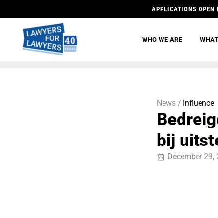
APPLICATIONS OPEN 
WHO WE ARE
WHAT
News /
Influence
Bedrei
bij uits
December 29, 