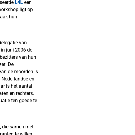
iseerde
L4L
een
orkshop ligt op
vaak hun
delegatie van
in juni 2006 de
bezitters van hun
zet. De
 van de moorden is
p Nederlandse en
ar is het aantal
ten en rechters.
uatie ten goede te
, die samen met
anten te willen