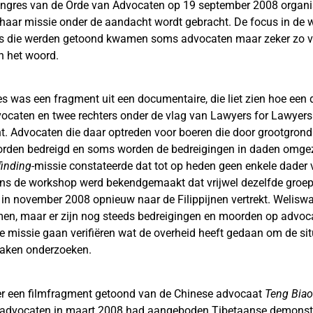
congres van de Orde van Advocaten op 19 september 2008 organ
aar missie onder de aandacht wordt gebracht. De focus in de w
pjes die werden getoond kwamen soms advocaten maar zeker zo 
 het woord.
es was een fragment uit een documentaire, die liet zien hoe een 
aten en twee rechters onder de vlag van Lawyers for Lawyers 
ht. Advocaten die daar optreden voor boeren die door grootgrond
worden bedreigd en soms worden de bedreigingen in daden omge
finding-
missie constateerde dat tot op heden geen enkele dader
ens de workshop werd bekendgemaakt dat vrijwel dezelfde groe
n in november 2008 opnieuw naar de Filippijnen vertrekt. Weliswa
n, maar er zijn nog steeds bedreigingen en moorden op advoca
e missie gaan verifiëren wat de overheid heeft gedaan om de sit
zaken onderzoeken.
er een filmfragment getoond van de Chinese advocaat
Teng Biao
 advocaten in maart 2008 had aangeboden Tibetaanse demonstr