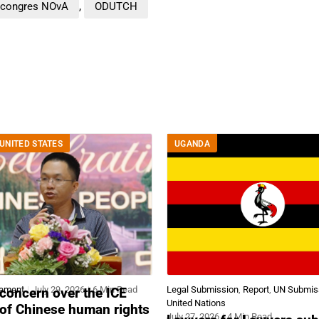
rcongres NOvA
,
ODUTCH
UNITED STATES
UGANDA
tement
July 29, 2026
6 Min Read
Legal Submission
,
Report
,
UN Submis
concern over the ICE
United Nations
 of Chinese human rights
July 27, 2026
4 Min Read