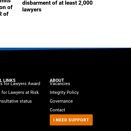
mits
disbarment of at least 2,000
ion of
lawyers
R of
L LINKS
ABOUT
s for Lawyers Award
Vacancies
t for Lawyers at Risk
Integrity Policy
sultative status
Governance
Contact
I NEED SUPPORT