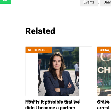
Events
,
Jaa
Related
NETHERLANDS
CHINA
,
Interview
August 7, 2026
6 Min Read
Joint Sta
How is it possible that we
Grave 
didn’t become a partner
arrest