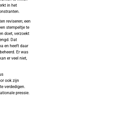
rkt in het
onstranten.
en reviseren; een
een stempeltje te
en doet, verzoekt
lengd. Dat
na en heeft daar
beheerd. Er was
an er veel niet,
us
or ook zijn
e verdedigen.
ationale pressie.