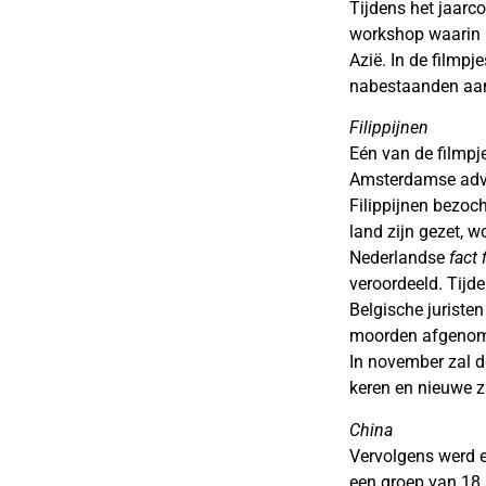
Tijdens het jaar
workshop waarin h
Azië. In de film
nabestaanden aan
Filippijnen
Eén van de filmpj
Amsterdamse advoc
Filippijnen bezoc
land zijn gezet, 
Nederlandse
fact 
veroordeeld. Tijd
Belgische juriste
moorden afgenome
In november zal d
keren en nieuwe 
China
Vervolgens werd 
een groep van 18