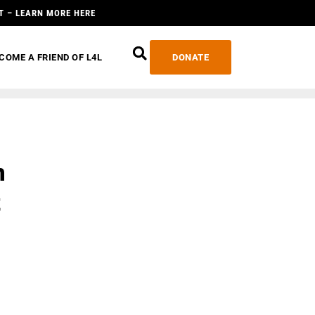
T – LEARN MORE HERE
COME A FRIEND OF L4L
DONATE
n
t