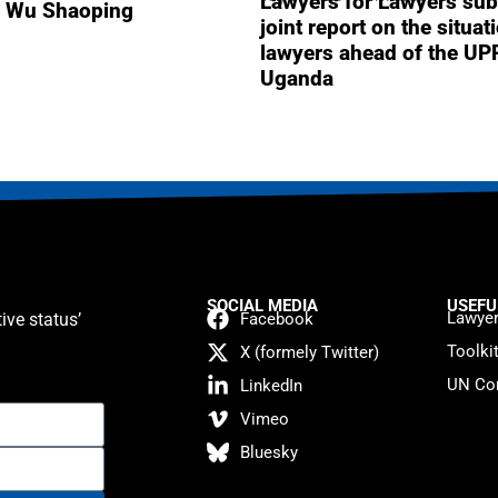
Lawyers for Lawyers sub
r Wu Shaoping
joint report on the situat
lawyers ahead of the UP
Uganda
SOCIAL MEDIA
USEFU
Lawyer
ive status’
Facebook
Toolki
X (formely Twitter)
UN Con
LinkedIn
Vimeo
Bluesky