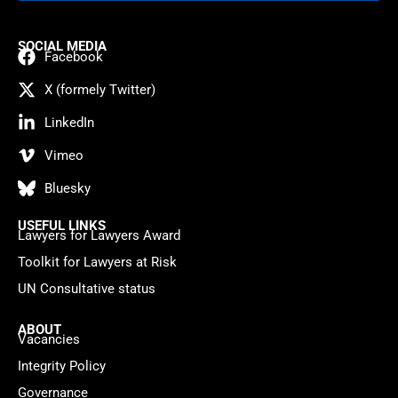
SOCIAL MEDIA
Facebook
X (formely Twitter)
LinkedIn
Vimeo
Bluesky
USEFUL LINKS
Lawyers for Lawyers Award
Toolkit for Lawyers at Risk
UN Consultative status
ABOUT
Vacancies
Integrity Policy
Governance