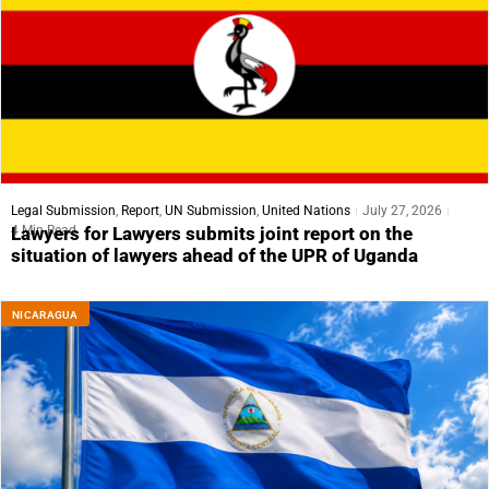
Legal Submission
,
Report
,
UN Submission
,
United Nations
July 27, 2026
4 Min Read
Lawyers for Lawyers submits joint report on the
situation of lawyers ahead of the UPR of Uganda
NICARAGUA