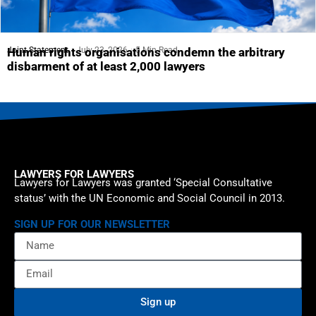
Joint Statement
July 23, 2026
5 Min Read
Human rights organisations condemn the arbitrary
disbarment of at least 2,000 lawyers
LAWYERS FOR LAWYERS
Lawyers for Lawyers was granted ‘Special Consultative
status’ with the UN Economic and Social Council in 2013.
SIGN UP FOR OUR NEWSLETTER
Sign up