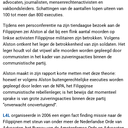
advocaten, journalisten, mensenrechtenactivisten en
vakbondsleiders. Schattingen van de aantallen lopen uiteen van
100 tot meer dan 800 executies.
Tijdens een persconferentie na zijn tiendaagse bezoek aan de
Filippijnen zei Alston al dat bij een flink aantal moorden op
linkse activisten Filippijnse militairen zijn betrokken. Volgens
Alston ontkent het leger de betrokkenheid van zijn soldaten. Het
leger houdt vol dat vrijwel alle moorden worden gepleegd door
communisten in het kader van zuiveringsacties binnen de
communistische partij.
Alston maakt in zijn rapport korte metten met deze theorie:
hoewel er volgens Alston buitengerechtelijke executies worden
gepleegd door leden van de NPA, het Filippijnse
communistische rebellenleger, is het bewijs dat momenteel
sprake is van grote zuiveringsacties binnen deze partij
“onverwacht onovertuigend”.
L4L
organiseerde in 2006 een eigen fact finding missie naar de
Filippijnen met steun van onder meer de Nederlandse Orde van
Advocaten, het Bureau van de Amsterdamse Orde en Advocaten