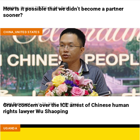
Interview
August 7, 2026
6 Min Read
How is it possible that we didn’t become a partner
sooner?
CHINA
,
UNITED STATES
Joint Statement
July 29, 2026
6 Min Read
Grave concern over the ICE arrest of Chinese human
rights lawyer Wu Shaoping
UGANDA