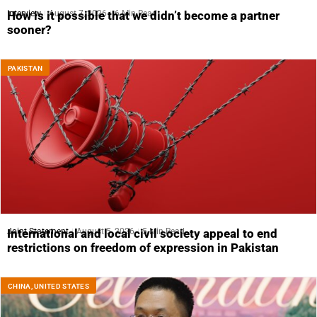
Interview
August 7, 2026
6 Min Read
How is it possible that we didn’t become a partner
sooner?
PAKISTAN
Joint Statement
August 5, 2026
5 Min Read
International and local civil society appeal to end
restrictions on freedom of expression in Pakistan
CHINA
,
UNITED STATES