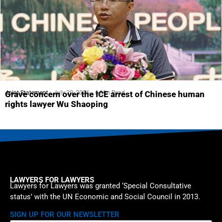
Joint Statement
July 29, 2026
6 Min Read
Grave concern over the ICE arrest of Chinese human
rights lawyer Wu Shaoping
LAWYERS FOR LAWYERS
Lawyers for Lawyers was granted ‘Special Consultative
status’ with the UN Economic and Social Council in 2013.
SIGN UP FOR OUR NEWSLETTER