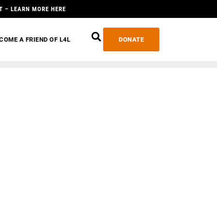
T – LEARN MORE HERE
COME A FRIEND OF L4L
DONATE