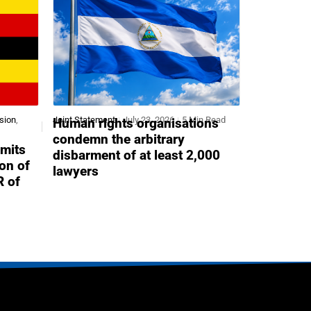
sion
,
Joint Statement
July 23, 2026
5 Min Read
Human rights organisations
condemn the arbitrary
mits
disbarment of at least 2,000
ion of
lawyers
R of