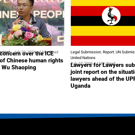
tement
July 29, 2026
6 Min Read
Legal Submission
,
Report
,
UN Submis
concern over the ICE
United Nations
 of Chinese human rights
July 27, 2026
4 Min Read
Lawyers for Lawyers sub
r Wu Shaoping
joint report on the situat
lawyers ahead of the UP
Uganda