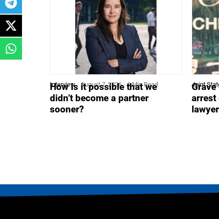
Interview
August 7, 2026
6 Min Read
Joint Sta
How is it possible that we
Grave 
didn’t become a partner
arrest
sooner?
lawye