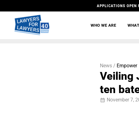
APPLICATIONS OPEN 
WHO WE ARE
WHAT
News /
Empower
Veiling
ten bat
November 7, 2