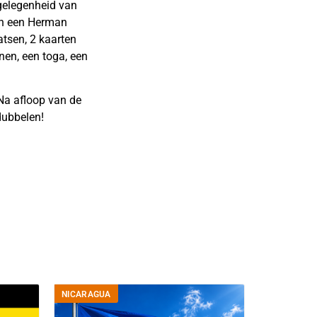
 gelegenheid van
den een Herman
atsen, 2 kaarten
nen, een toga, een
Na afloop van de
dubbelen!
NICARAGUA