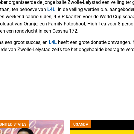
ober organiseerde de jonge balie Zwolle-Lelystad een veiling ter
staan, ten behoeve van
L4L
. In de veiling werden o.a. aangebo
 een weekend cabrio rijden, 4 VIP kaarten voor de World Cup scha
oldaat van Oranje, een Family Fotoshoot, High Tea voor 8 perso
en een rondvlucht in een Cessna 172.
s een groot succes, en
L4L
heeft een grote donatie ontvangen. 
Orde van Zwolle-Lelystad zelfs toe het opgehaalde bedrag te ver
UNITED STATES
UGANDA