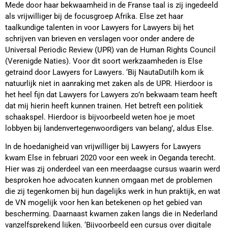
Mede door haar bekwaamheid in de Franse taal is zij ingedeeld
als vrijwilliger bij de focusgroep Afrika. Else zet haar
taalkundige talenten in voor Lawyers for Lawyers bij het
schrijven van brieven en verslagen voor onder andere de
Universal Periodic Review (UPR) van de Human Rights Council
(Verenigde Naties). Voor dit soort werkzaamheden is Else
getraind door Lawyers for Lawyers. ‘Bij NautaDutilh kom ik
natuurlijk niet in aanraking met zaken als de UPR. Hierdoor is
het heel fijn dat Lawyers for Lawyers zo’n bekwaam team heeft
dat mij hierin heeft kunnen trainen. Het betreft een politiek
schaakspel. Hierdoor is bijvoorbeeld weten hoe je moet
lobbyen bij landenvertegenwoordigers van belang’, aldus Else.
In de hoedanigheid van vrijwilliger bij Lawyers for Lawyers
kwam Else in februari 2020 voor een week in Oeganda terecht.
Hier was zij onderdeel van een meerdaagse cursus waarin werd
besproken hoe advocaten kunnen omgaan met de problemen
die zij tegenkomen bij hun dagelijks werk in hun praktijk, en wat
de VN mogelijk voor hen kan betekenen op het gebied van
bescherming. Daarnaast kwamen zaken langs die in Nederland
vanzelfsprekend lijken. ‘Bijvoorbeeld een cursus over digitale