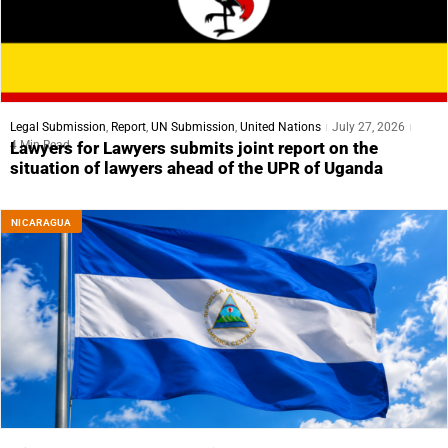
Legal Submission
,
Report
,
UN Submission
,
United Nations
July 27, 2026
4 Min Read
Lawyers for Lawyers submits joint report on the
situation of lawyers ahead of the UPR of Uganda
NICARAGUA