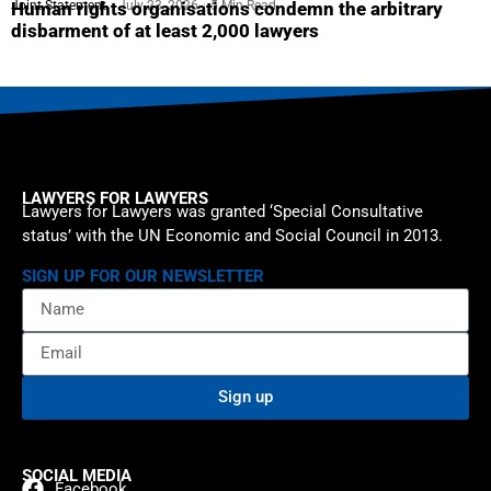
Joint Statement
July 23, 2026
5 Min Read
Human rights organisations condemn the arbitrary
disbarment of at least 2,000 lawyers
LAWYERS FOR LAWYERS
Lawyers for Lawyers was granted ‘Special Consultative
status’ with the UN Economic and Social Council in 2013.
SIGN UP FOR OUR NEWSLETTER
Sign up
SOCIAL MEDIA
Facebook