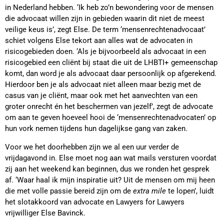
in Nederland hebben. ‘Ik heb zo’n bewondering voor de mensen
die advocaat willen zijn in gebieden waarin dit niet de meest
veilige keus is’, zegt Else. De term ‘mensenrechtenadvocaat’
schiet volgens Else tekort aan alles wat de advocaten in
risicogebieden doen. ‘Als je bijvoorbeeld als advocaat in een
risicogebied een cliënt bij staat die uit de LHBTI+ gemeenschap
komt, dan word je als advocaat daar persoonlijk op afgerekend.
Hierdoor ben je als advocaat niet alleen maar bezig met de
casus van je cliënt, maar ook met het aanvechten van een
groter onrecht én het beschermen van jezelf’, zegt de advocate
om aan te geven hoeveel hooi de ‘mensenrechtenadvocaten’ op
hun vork nemen tijdens hun dagelijkse gang van zaken.
Voor we het doorhebben zijn we al een uur verder de
vrijdagavond in. Else moet nog aan wat mails versturen voordat
zij aan het weekend kan beginnen, dus we ronden het gesprek
af. ‘Waar haal ik mijn inspiratie uit? Uit de mensen om mij heen
die met volle passie bereid zijn om de
extra mile
te lopen’, luidt
het slotakkoord van advocate en Lawyers for Lawyers
vrijwilliger Else Bavinck.