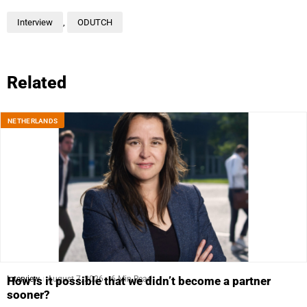
Interview
,
ODUTCH
Related
NETHERLANDS
Interview
August 7, 2026
6 Min Read
How is it possible that we didn’t become a partner
sooner?