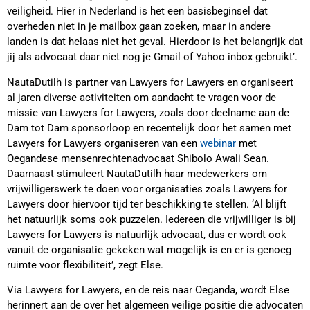
veiligheid. Hier in Nederland is het een basisbeginsel dat
overheden niet in je mailbox gaan zoeken, maar in andere
landen is dat helaas niet het geval. Hierdoor is het belangrijk dat
jij als advocaat daar niet nog je Gmail of Yahoo inbox gebruikt’.
NautaDutilh is partner van Lawyers for Lawyers en organiseert
al jaren diverse activiteiten om aandacht te vragen voor de
missie van Lawyers for Lawyers, zoals door deelname aan de
Dam tot Dam sponsorloop en recentelijk door het samen met
Lawyers for Lawyers organiseren van een
webinar
met
Oegandese mensenrechtenadvocaat Shibolo Awali Sean.
Daarnaast stimuleert NautaDutilh haar medewerkers om
vrijwilligerswerk te doen voor organisaties zoals Lawyers for
Lawyers door hiervoor tijd ter beschikking te stellen. ‘Al blijft
het natuurlijk soms ook puzzelen. Iedereen die vrijwilliger is bij
Lawyers for Lawyers is natuurlijk advocaat, dus er wordt ook
vanuit de organisatie gekeken wat mogelijk is en er is genoeg
ruimte voor flexibiliteit’, zegt Else.
Via Lawyers for Lawyers, en de reis naar Oeganda, wordt Else
herinnert aan de over het algemeen veilige positie die advocaten