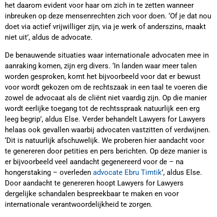
het daarom evident voor haar om zich in te zetten wanneer
inbreuken op deze mensenrechten zich voor doen. ‘Of je dat nou
doet via actief vrijwilliger zijn, via je werk of anderszins, maakt
niet uit’, aldus de advocate.
De benauwende situaties waar internationale advocaten mee in
aanraking komen, zijn erg divers. ‘In landen waar meer talen
worden gesproken, komt het bijvoorbeeld voor dat er bewust
voor wordt gekozen om de rechtszaak in een taal te voeren die
zowel de advocaat als de cliënt niet vaardig zijn. Op die manier
wordt eerlijke toegang tot de rechtsspraak natuurlijk een erg
leeg begrip’, aldus Else. Verder behandelt Lawyers for Lawyers
helaas ook gevallen waarbij advocaten vastzitten of verdwijnen.
‘Dit is natuurlijk afschuwelijk. We proberen hier aandacht voor
te genereren door petities en pers berichten. Op deze manier is
er bijvoorbeeld veel aandacht gegenereerd voor de – na
hongerstaking – overleden
advocate Ebru Timtik
’, aldus Else.
Door aandacht te genereren hoopt Lawyers for Lawyers
dergelijke schandalen bespreekbaar te maken en voor
internationale verantwoordelijkheid te zorgen.