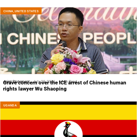
CHINA
,
UNITED STATES
Joint Statement
July 29, 2026
6 Min Read
Grave concern over the ICE arrest of Chinese human
rights lawyer Wu Shaoping
UGANDA