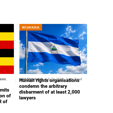
NICARAGUA
sion
,
Joint Statement
July 23, 2026
5 Min Read
Human rights organisations
condemn the arbitrary
mits
disbarment of at least 2,000
ion of
lawyers
R of