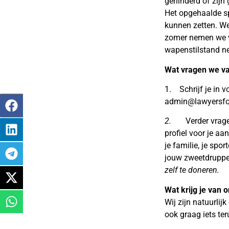
gehinderd of zijn
Het opgehaalde s
kunnen zetten. We
zomer nemen we v
wapenstilstand n
Wat vragen we va
1. Schrijf je in 
admin@lawyersfor
2.
Verder vrag
profiel voor je aa
je familie, je spor
jouw zweetdruppe
zelf te doneren.
Wat krijg je van 
Wij zijn natuurli
ook graag iets ter