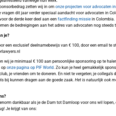
 gearresteerd vanwege hun werk.
ponsorbedrag zetten wij in om
onze projecten voor advocaten in
 vragen dit jaar verder speciaal aandacht voor advocaten in Co
oor de derde keer deel aan een
factfinding missie
in Colombia.
emen de bedreigingen aan het adres van advocaten nog steeds t
n je?
voor een exclusief deelnamebewijs van € 100, door een email te s
lawyers.nl
en wij je minimaal € 100 aan persoonlijke sponsoring op te hale
n op
onze pagina op PIF World
. Zo kun je heel gemakkelijk spon
tclub, je vrienden om te doneren. En niet te vergeten; je collega’s d
ls bij kunnen dragen aan de goede zaak.
Het is
natuurlijk ook m
ons?
jk enorm dankbaar als je de Dam tot Damloop voor ons wil lopen
ug! Je krijgt van ons: