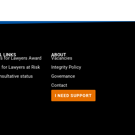
L LINKS
ABOUT
s for Lawyers Award
Vacancies
t for Lawyers at Risk
Integrity Policy
sultative status
Governance
Contact
I NEED SUPPORT