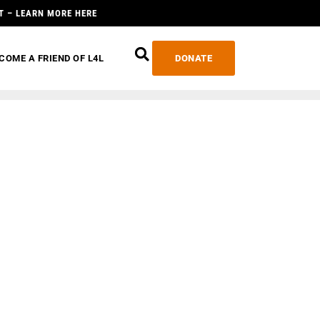
T – LEARN MORE HERE
COME A FRIEND OF L4L
DONATE