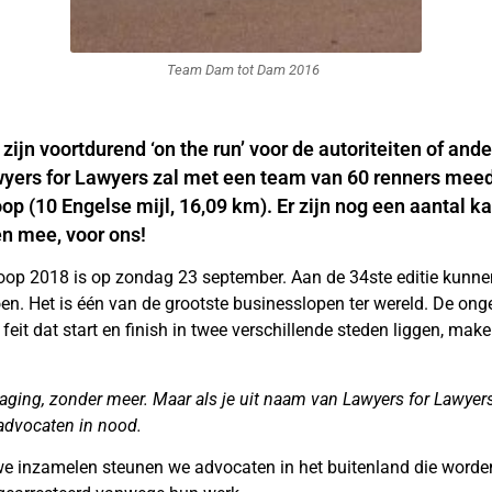
Team Dam tot Dam 2016
zijn voortdurend ‘on the run’ voor de autoriteiten of an
awyers for Lawyers zal met een team van 60 renners mee
op (10 Engelse mijl, 16,09 km). Er zijn nog een aantal ka
n mee, voor ons!
op 2018 is op zondag 23 september. Aan de 34ste editie kunne
n. Het is één van de grootste businesslopen ter wereld. De ong
 feit dat start en finish in twee verschillende steden liggen, ma
aging, zonder meer. Maar als je uit naam van Lawyers for Lawyers
advocaten in nood.
we inzamelen steunen we advocaten in het buitenland die worde