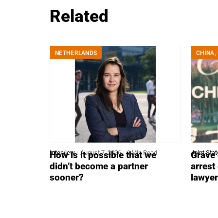
Related
NETHERLANDS
CHINA
,
Interview
August 7, 2026
6 Min Read
Joint Sta
How is it possible that we
Grave 
didn’t become a partner
arrest
sooner?
lawye