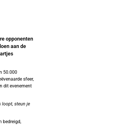
dere opponenten
doen aan de
artjes
n 50.000
eëvenaarde sfeer,
ken dit evenement
 loopt, steun je
n bedreigd,