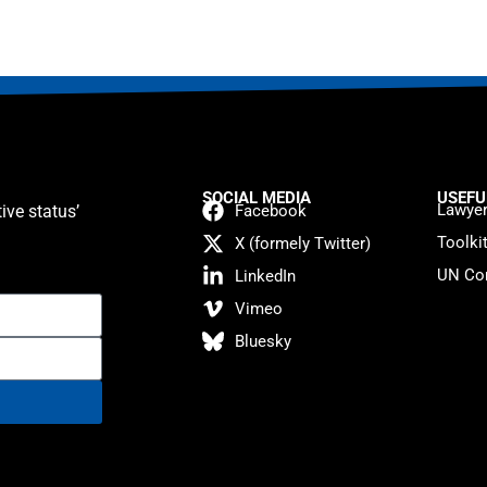
SOCIAL MEDIA
USEFU
Lawyer
ive status’
Facebook
Toolki
X (formely Twitter)
UN Con
LinkedIn
Vimeo
Bluesky