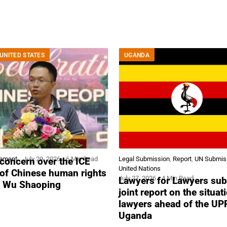
UNITED STATES
UGANDA
tement
July 29, 2026
6 Min Read
Legal Submission
,
Report
,
UN Submis
concern over the ICE
United Nations
 of Chinese human rights
July 27, 2026
4 Min Read
Lawyers for Lawyers sub
r Wu Shaoping
joint report on the situat
lawyers ahead of the UP
Uganda