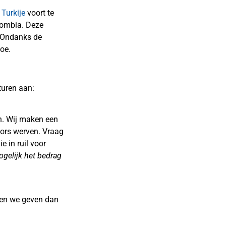
 Turkije
voort te
lombia. Deze
 Ondanks de
oe.
turen aan:
n. Wij maken een
sors werven. Vraag
ie in ruil voor
ogelijk het bedrag
, en we geven dan