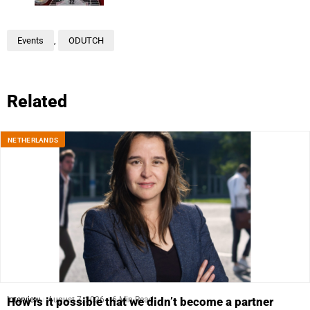
Events
,
ODUTCH
Related
NETHERLANDS
Interview
August 7, 2026
6 Min Read
How is it possible that we didn’t become a partner