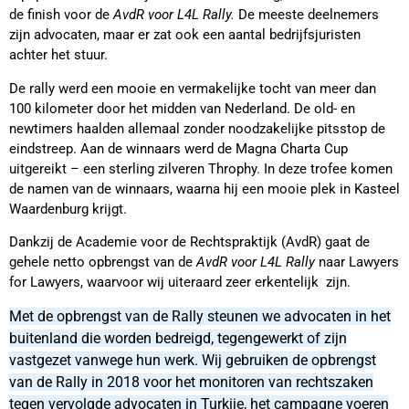
de finish voor de
AvdR voor L4L Rally.
De meeste deelnemers
zijn advocaten, maar er zat ook een aantal bedrijfsjuristen
achter het stuur.
De rally werd een mooie en vermakelijke tocht van meer dan
100 kilometer door het midden van Nederland. De old- en
newtimers haalden allemaal zonder noodzakelijke pitsstop de
eindstreep. Aan de winnaars werd de Magna Charta Cup
uitgereikt – een sterling zilveren Throphy. In deze trofee komen
de namen van de winnaars, waarna hij een mooie plek in Kasteel
Waardenburg krijgt.
Dankzij de Academie voor de Rechtspraktijk (AvdR) gaat de
gehele netto opbrengst van de
AvdR voor L4L Rally
naar Lawyers
for Lawyers, waarvoor wij uiteraard zeer erkentelijk zijn.
Met de opbrengst van de Rally steunen we advocaten in het
buitenland die worden bedreigd, tegengewerkt of zijn
vastgezet vanwege hun werk. Wij gebruiken de opbrengst
van de Rally in 2018 voor het monitoren van rechtszaken
tegen vervolgde advocaten in Turkije, het campagne voeren