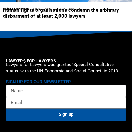
Joint Statement
July 23, 2026
5 Min Read
Human rights organisations condemn the arbitrary
disbarment of at least 2,000 lawyers
LAWYERS FOR LAWYERS
Lawyers for Lawyers was granted ‘Special Consultative
status’ with the UN Economic and Social Council in 2013.
SIGN UP FOR OUR NEWSLETTER
Sign up