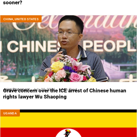
sooner?
CHINA
,
UNITED STATES
Joint Statement
July 29, 2026
6 Min Read
Grave concern over the ICE arrest of Chinese human
rights lawyer Wu Shaoping
UGANDA