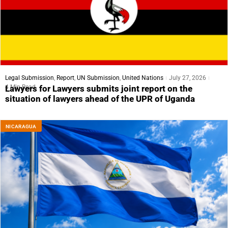
Legal Submission
,
Report
,
UN Submission
,
United Nations
July 27, 2026
4 Min Read
Lawyers for Lawyers submits joint report on the
situation of lawyers ahead of the UPR of Uganda
NICARAGUA