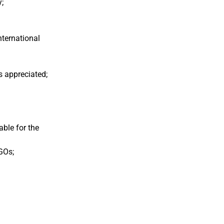
y;
nternational
s appreciated;
able for the
NGOs;