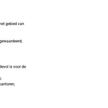
 het gebied van
 gewaardeerd;
devol is voor de
;
kantoren;