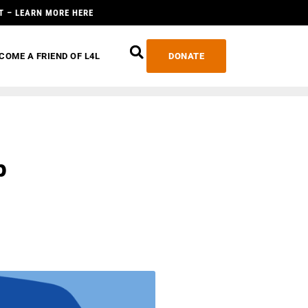
T – LEARN MORE HERE
COME A FRIEND OF L4L
DONATE
p