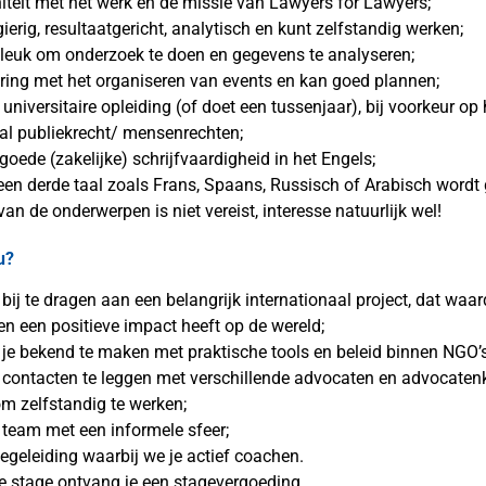
niteit met het werk en de missie van Lawyers for Lawyers;
gierig, resultaatgericht, analytisch en kunt zelfstandig werken;
t leuk om onderzoek te doen en gegevens te analyseren;
aring met het organiseren van events en kan goed plannen;
 universitaire opleiding (of doet een tussenjaar), bij voorkeur op
aal publiekrecht/ mensenrechten;
goede (zakelijke) schrijfvaardigheid in het Engels;
een derde taal zoals Frans, Spaans, Russisch of Arabisch wordt
an de onderwerpen is niet vereist, interesse natuurlijk wel!
u?
ij te dragen aan een belangrijk internationaal project, dat waar
en een positieve impact heeft op de wereld;
je bekend te maken met praktische tools en beleid binnen NGO’s
contacten te leggen met verschillende advocaten en advocaten
om zelfstandig te werken;
 team met een informele sfeer;
egeleiding waarbij we je actief coachen.
e stage ontvang je een stage­vergoeding.