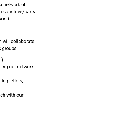
 a network of
n countries/parts
orld.
 will collaborate
s groups:
s)
ding our network
ing letters,
ch with our