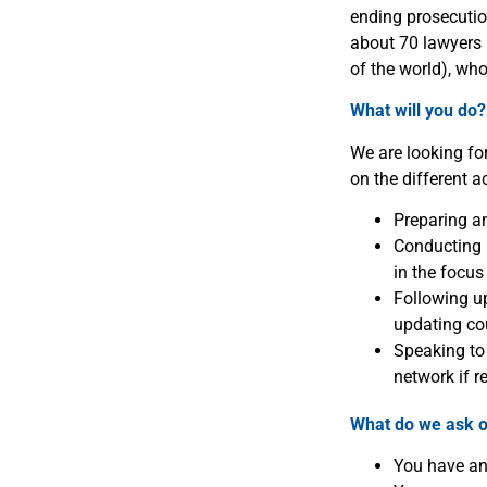
ending prosecutio
about 70 lawyers 
of the world), wh
What will you do?
We are looking for
on the different a
Preparing a
Conducting 
in the focus
Following up
updating cou
Speaking to
network if r
What do we ask o
You have an 