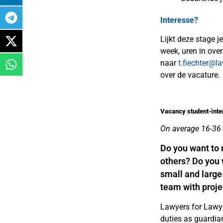
Interesse?
Lijkt deze stage 
week, uren in over
naar
t.fiechter@l
over de vacature.
Vacancy student-inte
On average 16-36
Do you want to 
others? Do you 
small and large
team with proje
Lawyers for Lawye
duties as guardia