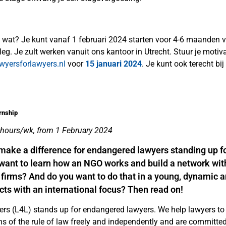
je wat? Je kunt vanaf 1 februari 2024 starten voor 4-6 maanden v
leg. Je zult werken vanuit ons kantoor in Utrecht. Stuur je motiv
awyersforlawyers.nl
voor
15 januari 2024
. Je kunt ook terecht bi
rnship
 hours/wk, from 1 February 2024
make a difference for endangered lawyers standing up for
want to learn how an NGO works and build a network wit
 firms? And do you want to do that in a young, dynamic a
cts with an international focus? Then read on!
rs (L4L) stands up for endangered lawyers. We help lawyers to 
ns of the rule of law freely and independently and are committed