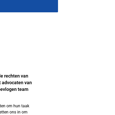
de rechten van
t advocaten van
 bevlogen team
aten om hun taak
zetten ons in om