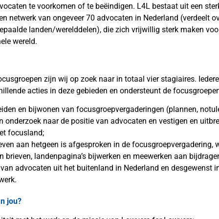
vocaten te voorkomen of te beëindigen. L4L bestaat uit een ster
een netwerk van ongeveer 70 advocaten in Nederland (verdeelt o
epaalde landen/werelddelen), die zich vrijwillig sterk maken vo
hele wereld.
cusgroepen zijn wij op zoek naar in totaal vier stagiaires. Iedere
illende acties in deze gebieden en ondersteunt de focusgroepen f
eiden en bijwonen van focusgroepvergaderingen (plannen, notule
n onderzoek naar de positie van advocaten en vestigen en uitbr
et focusland;
even aan hetgeen is afgesproken in de focusgroepvergadering, 
an brieven, landenpagina’s bijwerken en meewerken aan bijdrage
 van advocaten uit het buitenland in Nederland en desgewenst i
werk.
n jou?