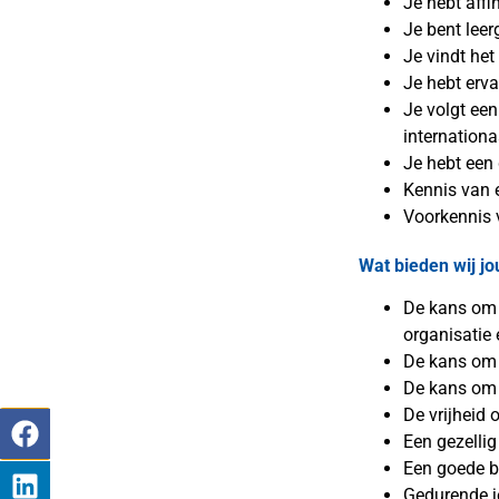
Je hebt affi
Je bent leer
Je vindt he
Je hebt erv
Je volgt een
internation
Je hebt een 
Kennis van 
Voorkennis v
Wat bieden wij jo
De kans om b
organisatie 
De kans om 
De kans om 
De vrijheid 
Een gezellig
Een goede b
Gedurende j