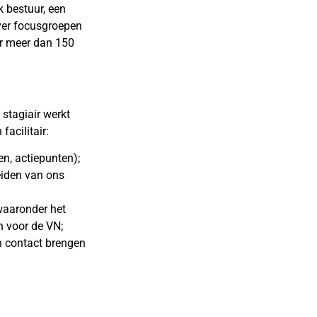
k bestuur, een
ver focusgroepen
or meer dan 150
 stagiair werkt
acilitair:
n, actiepunten);
eiden van ons
waaronder het
n voor de VN;
n contact brengen