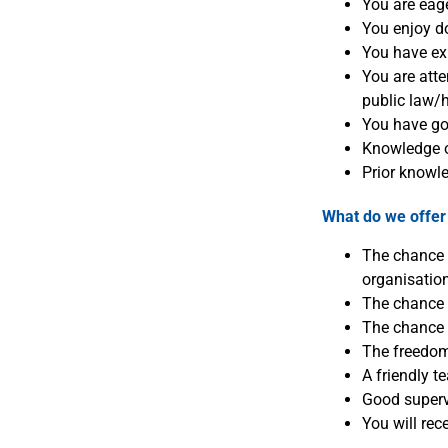
You are eage
You enjoy d
You have exp
You are atte
public law/
You have goo
Knowledge of
Prior knowle
What do we offer
The chance t
organisation
The chance t
The chance t
The freedom
A friendly 
Good superv
You will rec