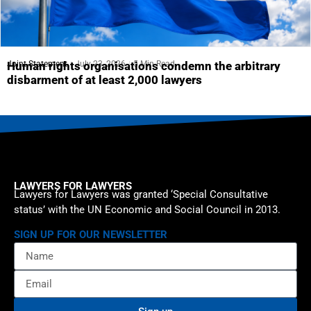
Joint Statement
July 23, 2026
5 Min Read
Human rights organisations condemn the arbitrary
disbarment of at least 2,000 lawyers
LAWYERS FOR LAWYERS
Lawyers for Lawyers was granted ‘Special Consultative
status’ with the UN Economic and Social Council in 2013.
SIGN UP FOR OUR NEWSLETTER