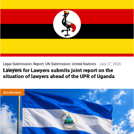
Legal Submission
,
Report
,
UN Submission
,
United Nations
July 27, 2026
4 Min Read
Lawyers for Lawyers submits joint report on the
situation of lawyers ahead of the UPR of Uganda
NICARAGUA