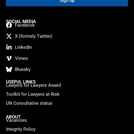
Sign up
SOCIAL MEDIA
Facebook
X (formely Twitter)
LinkedIn
Vimeo
Bluesky
USEFUL LINKS
Lawyers for Lawyers Award
Toolkit for Lawyers at Risk
UN Consultative status
ABOUT
Vacancies
Integrity Policy