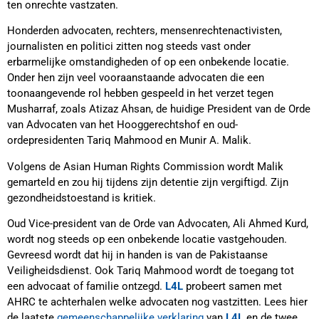
ten onrechte vastzaten.
Honderden advocaten, rechters, mensenrechtenactivisten,
journalisten en politici zitten nog steeds vast onder
erbarmelijke omstandigheden of op een onbekende locatie.
Onder hen zijn veel vooraanstaande advocaten die een
toonaangevende rol hebben gespeeld in het verzet tegen
Musharraf, zoals Atizaz Ahsan, de huidige President van de Orde
van Advocaten van het Hooggerechtshof en oud-
ordepresidenten Tariq Mahmood en Munir A. Malik.
Volgens de Asian Human Rights Commission wordt Malik
gemarteld en zou hij tijdens zijn detentie zijn vergiftigd. Zijn
gezondheidstoestand is kritiek.
Oud Vice-president van de Orde van Advocaten, Ali Ahmed Kurd,
wordt nog steeds op een onbekende locatie vastgehouden.
Gevreesd wordt dat hij in handen is van de Pakistaanse
Veiligheidsdienst. Ook Tariq Mahmood wordt de toegang tot
een advocaat of familie ontzegd.
L4L
probeert samen met
AHRC te achterhalen welke advocaten nog vastzitten. Lees hier
de laatste
gemeenschappelijke verklaring
van
L4L
en de twee