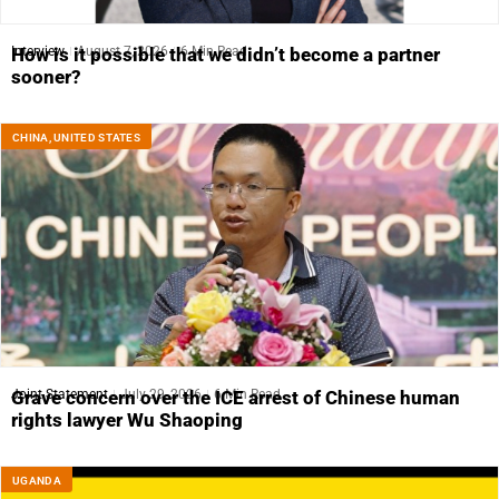
Interview
August 7, 2026
6 Min Read
How is it possible that we didn’t become a partner
sooner?
CHINA
,
UNITED STATES
Joint Statement
July 29, 2026
6 Min Read
Grave concern over the ICE arrest of Chinese human
rights lawyer Wu Shaoping
UGANDA