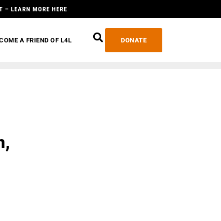
T – LEARN MORE HERE
COME A FRIEND OF L4L
DONATE
n,