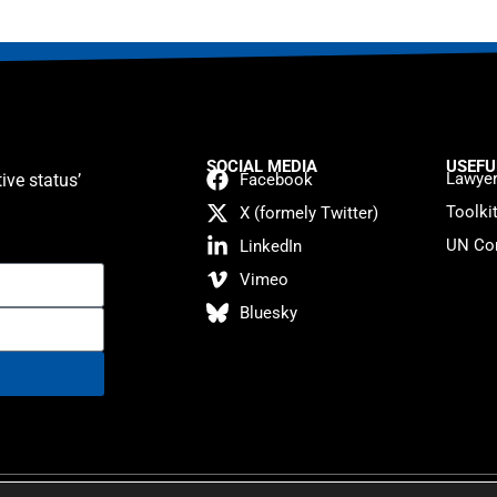
SOCIAL MEDIA
USEFU
Lawyer
ive status’
Facebook
Toolki
X (formely Twitter)
UN Con
LinkedIn
Vimeo
Bluesky
atement