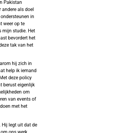
 in Pakistan
 andere als doel
 ondersteunen in
ht weer op te
s mijn studie. Het
ast bevordert het
 deze tak van het
arom hij zich in
aat help ik iemand
 Met deze policy
 berust eigenlijk
ogelijkheden om
eren van events of
pdoen met het
Hij legt uit dat de
id om ons werk