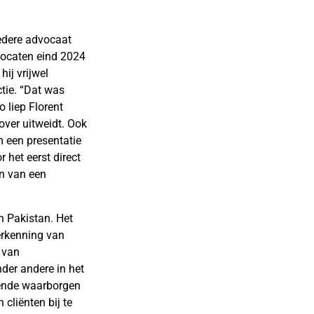
iedere advocaat
dvocaten eind 2024
ij vrijwel
tie. “Dat was
o liep Florent
over uitweidt. Ook
 een presentatie
 het eerst direct
n van een
n Pakistan. Het
erkenning van
 van
nder andere in het
oende waarborgen
cliënten bij te