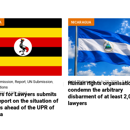
A
NICARAGUA
bmission
,
Report
,
UN Submission
,
Joint Statement
July 23, 2026
5 Mi
Human rights organisati
tions
condemn the arbitrary
2026
4 Min Read
s for Lawyers submits
disbarment of at least 2
report on the situation of
lawyers
s ahead of the UPR of
a