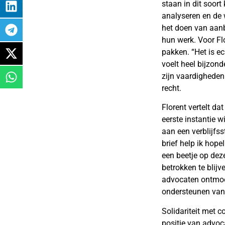
staan in dit soort 
analyseren en de 
het doen van aanb
hun werk. Voor Flo
pakken. “Het is ec
voelt heel bijzon
zijn vaardigheden 
recht.
Florent vertelt da
eerste instantie 
aan een verblijfss
brief help ik hope
een beetje op deze
betrokken te blij
advocaten ontmoet
ondersteunen van
Solidariteit met c
positie van advoca