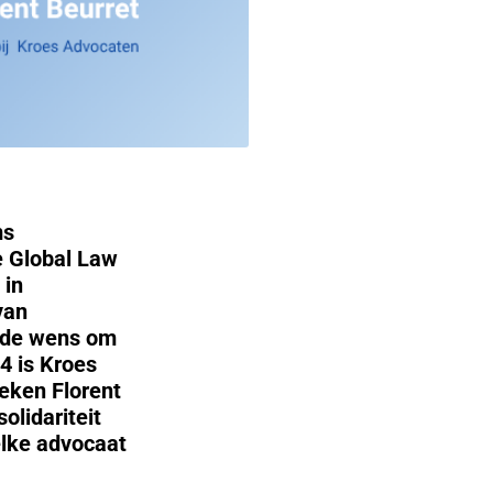
ms
e Global Law
 in
van
t de wens om
4 is Kroes
eken Florent
olidariteit
elke advocaat