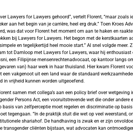
over Lawyers for Lawyers gehoord”, vertelt Florent, “maar zoals 
zeker aan het begin van je carrière, heel erg druk.” Toen Kroes A
rd, was dat voor Florent het moment om aan te haken en raakte h
kken bij Lawyers for Lawyers. Het begon met de kerstkaarten ac
 simpele en tegelijkertijd heel mooie start.” Al snel volgde meer. Z
am tot Damloop met Lawyers for Lawyers, waar hij enthousiast 
ni, een Filipijnse mensenrechtenadvocaat, op kantoor langs om
gevaren van) haar werk in haar thuisland. Hier kwam Florent voor
t een vakgenoot uit een land waar de standaard werkzaamhede
jd in vrijheid kunnen worden uitgeoefend.
lorent samen met collega’s aan een policy brief over wetgeving i
ender Persons Act, een vooruitstrevende wet die onder andere 
p basis van zelfperceptie moet regelen en discriminatie op basis
oet tegengaan. “In de praktijk stuit die wet op veel weerstand, o
itutionele shariahof. De handhaving is zwak en er zijn onvold
e transgender cliënten bijstaan, wat advocaten kan ontmoedigen 