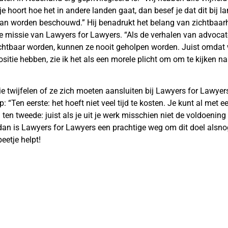
je hoort hoe het in andere landen gaat, dan besef je dat dit bij l
an worden beschouwd.” Hij benadrukt het belang van zichtbaarh
e missie van Lawyers for Lawyers. “Als de verhalen van advocat
ichtbaar worden, kunnen ze nooit geholpen worden. Juist omdat w
ositie hebben, zie ik het als een morele plicht om om te kijken naa
e twijfelen of ze zich moeten aansluiten bij Lawyers for Lawyers
 “Ten eerste: het hoeft niet veel tijd te kosten. Je kunt al met e
en tweede: juist als je uit je werk misschien niet de voldoening h
 dan is Lawyers for Lawyers een prachtige weg om dit doel alsnog
beetje helpt!