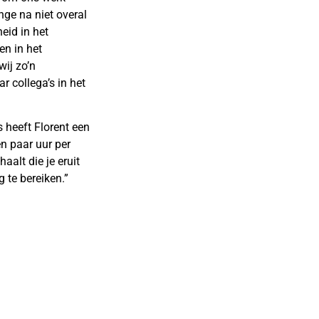
ange na niet overal
eid in het
en in het
ij zo’n
r collega’s in het
 heeft Florent een
en paar uur per
aalt die je eruit
 te bereiken.”