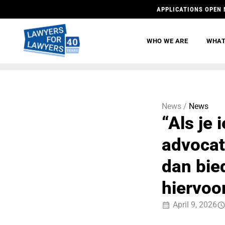
APPLICATIONS OPEN 
WHO WE ARE
WHAT
News /
News
“Als je 
advocat
dan bie
hiervoo
April 9, 2026