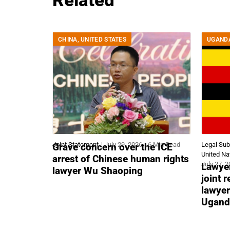
Related
CHINA
,
UNITED STATES
UGAND
Joint Statement
July 29, 2026
6 Min Read
Legal Su
Grave concern over the ICE
United Na
arrest of Chinese human rights
July 27, 
Lawyer
lawyer Wu Shaoping
joint 
lawyer
Ugand