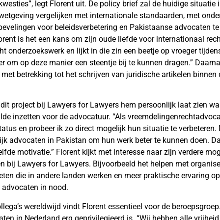
kwesties”, legt Florent uit. De policy brief zal de huidige situatie
wetgeving vergelijken met internationale standaarden, met onder
evelingen voor beleidsverbetering en Pakistaanse advocaten te
rent is het een kans om zijn oude liefde voor internationaal rec
ht onderzoekswerk en lijkt in die zin een beetje op vroeger tijden
der om op deze manier een steentje bij te kunnen dragen.” Daarna
met betrekking tot het schrijven van juridische artikelen binnen
t dit project bij Lawyers for Lawyers hem persoonlijk laat zien wa
wilde inzetten voor de advocatuur. “Als vreemdelingenrechtadvoc
tatus en probeer ik zo direct mogelijk hun situatie te verbeteren.
lijk advocaten in Pakistan om hun werk beter te kunnen doen. Dat
lfde motivatie.” Florent kijkt met interesse naar zijn verdere m
ven bij Lawyers for Lawyers. Bijvoorbeeld het helpen met organis
en die in andere landen werken en meer praktische ervaring o
 advocaten in nood.
ollega’s wereldwijd vindt Florent essentieel voor de beroepsgroep. 
ten in Nederland erg geprivilegieerd is. “Wij hebben alle vrijhe