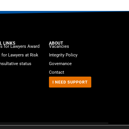
L LINKS
ABOUT
s for Lawyers Award
Vacancies
t for Lawyers at Risk
Integrity Policy
sultative status
Governance
Contact
I NEED SUPPORT