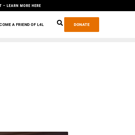
T – LEARN MORE HERE
COME A FRIEND OF L4L
DONATE