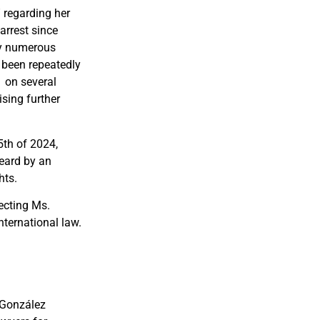
 regarding her
arrest since
by numerous
e been repeatedly
,
on several
aising further
5th of 2024,
heard by an
hts.
ecting Ms.
nternational law.
 González