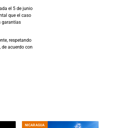
ada el 5 de junio
ntal que el caso
s garantías
ente, respetando
o, de acuerdo con
NICARAGUA