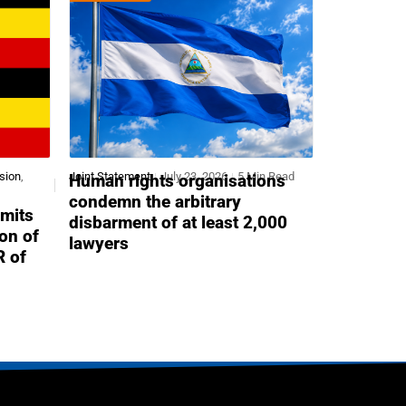
sion
,
Joint Statement
July 23, 2026
5 Min Read
Human rights organisations
condemn the arbitrary
mits
disbarment of at least 2,000
ion of
lawyers
R of