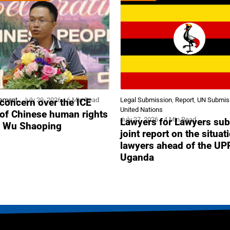
tement
July 29, 2026
6 Min Read
Legal Submission
,
Report
,
UN Submis
concern over the ICE
United Nations
 of Chinese human rights
July 27, 2026
4 Min Read
Lawyers for Lawyers sub
r Wu Shaoping
joint report on the situat
lawyers ahead of the UP
Uganda