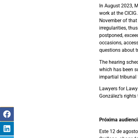
In August 2023, M
work at the CICIG
November of that 
irregularities, th
postponed, exceed
occasions,
access
questions about t
The hearing sched
which has been sus
impartial tribunal
Lawyers for Lawye
González’s rights 
Próxima audienci
Este 12 de agosto