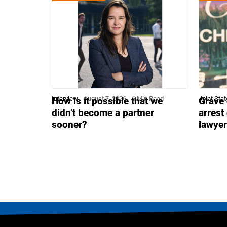
Interview
August 7, 2026
6 Min Read
Joint Sta
How is it possible that we
Grave 
didn’t become a partner
arrest
sooner?
lawye