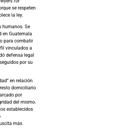
wyers for
orque se respeten
lece la ley.
os humanos. Se
ad en Guatemala
co para combatir
fil vinculados a
ndó defensa legal
rseguidos por su
dad” en relación
resto domiciliario
marcado por
gridad del mismo.
zos establecidos
o
suscita más