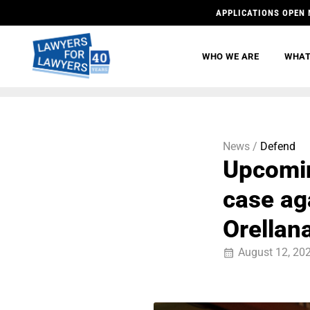
APPLICATIONS OPEN 
WHO WE ARE
WHAT
News /
Defend
Upcomin
case ag
Orellan
August 12, 20