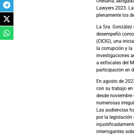
Orellana, abogad
Lawyers 2023. Law
plenamente los de
La Sra. González 
desempeñó como r
(CICIG), una inic
la corrupción y la
investigaciones a
a exfiscales del 
participación en 
En agosto de 2023
con su trabajo en
desde noviembre d
numerosas irregul
Las audiencias ha
por la legislació
injustificadament
interrogantes sob