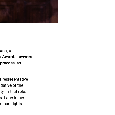
lana, a
rs Award. Lawyers
 process, as
a representative
tiative of the
 In that role,
s. Later in her
human rights