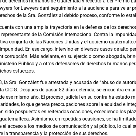
a de derechos humanos de Guatemala y receptora del Premio La
yers for Lawyers dará seguimiento a la audiencia para velar p
rechos de la Sra. González al debido proceso, conforme lo estab
cuenta con una amplia trayectoria en la defensa de los derech
epresentante de la Comisión Internacional Contra la Impunid
iativa conjunta de las Naciones Unidas y el gobierno guatemalte
 impunidad. En ese cargo, intervino en diversos casos de alto per
nticorrupción. Más adelante, en su ejercicio como abogada, bri
Ministerio Público y a otros defensores de derechos humanos pe
dichos esfuerzos.
, la Sra. González fue arrestada y acusada de “abuso de autori
 la CICIG. Después de pasar 82 días detenida, se encuentra en ar
e ese mismo año. El proceso judicial en su contra ha estado 
aridades, lo que genera preocupaciones sobre la equidad e inte
n sido pospuestas en reiteradas ocasiones, excediendo los pla
n guatemalteca. Asimismo, en repetidas ocasiones, se ha limitad
e el acceso a los medios de comunicación y al público, lo cual 
re la transparencia y la protección de sus derechos.