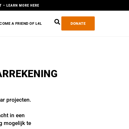
T – LEARN MORE HERE
COME A FRIEND OF L4L
DONATE
ARREKENING
ar projecten.
acht in een
g mogelijk te