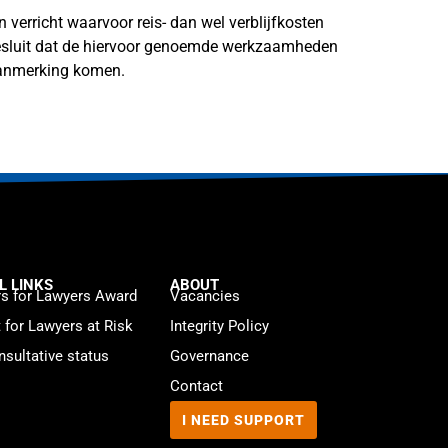
verricht waarvoor reis- dan wel verblijfkosten
besluit dat de hiervoor genoemde werkzaamheden
 aanmerking komen.
L LINKS
ABOUT
s for Lawyers Award
Vacancies
t for Lawyers at Risk
Integrity Policy
sultative status
Governance
Contact
I NEED SUPPORT