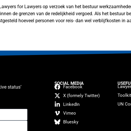
an Lawyers for Lawyers op verzoek van het bestuur werkzaamheden 
nnen de grenzen van de redelijkheid vergoed. Als het bestuur 
astgesteld hoeveel personen voor reis- dan wel verblijfkosten in
SOCIAL MEDIA
USEFU
Lawyer
ive status’
Facebook
Toolki
X (formely Twitter)
UN Con
LinkedIn
Vimeo
Bluesky