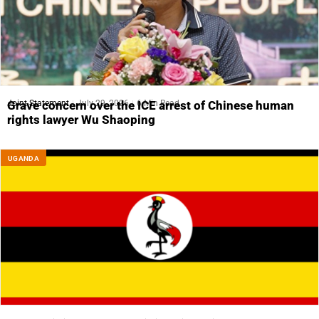
Joint Statement
July 29, 2026
6 Min Read
Grave concern over the ICE arrest of Chinese human
rights lawyer Wu Shaoping
UGANDA