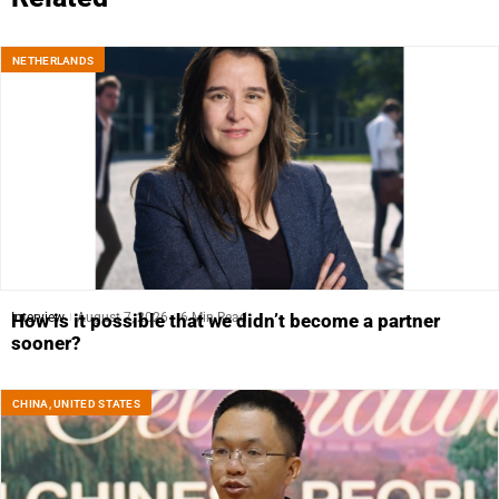
NETHERLANDS
Interview
August 7, 2026
6 Min Read
How is it possible that we didn’t become a partner
sooner?
CHINA
,
UNITED STATES