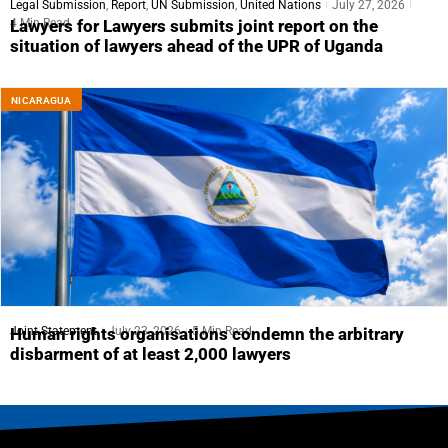
Legal Submission
,
Report
,
UN Submission
,
United Nations
July 27, 2026
4 Min Read
Lawyers for Lawyers submits joint report on the
situation of lawyers ahead of the UPR of Uganda
NICARAGUA
Joint Statement
July 23, 2026
5 Min Read
Human rights organisations condemn the arbitrary
disbarment of at least 2,000 lawyers