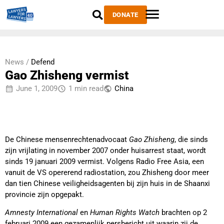
DONATE
News /
Defend
Gao Zhisheng vermist
June 1, 2009
1 min read
China
De Chinese mensenrechtenadvocaat
Gao Zhisheng
, die sinds
zijn vrijlating in november 2007 onder huisarrest staat, wordt
sinds 19 januari 2009 vermist. Volgens Radio Free Asia, een
vanuit de VS opererend radiostation, zou Zhisheng door meer
dan tien Chinese veiligheidsagenten bij zijn huis in de Shaanxi
provincie zijn opgepakt.
Amnesty International
en
Human Rights Watch
brachten op 2
februari 2009 een gezamenlijk persbericht uit waarin zij de