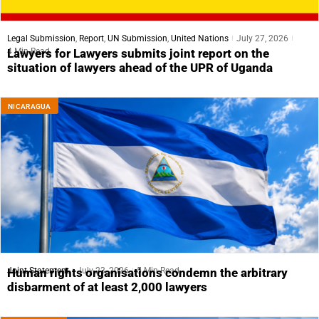
Legal Submission
,
Report
,
UN Submission
,
United Nations
July 27, 2026
4 Min Read
Lawyers for Lawyers submits joint report on the
situation of lawyers ahead of the UPR of Uganda
NICARAGUA
Joint Statement
July 23, 2026
5 Min Read
Human rights organisations condemn the arbitrary
disbarment of at least 2,000 lawyers