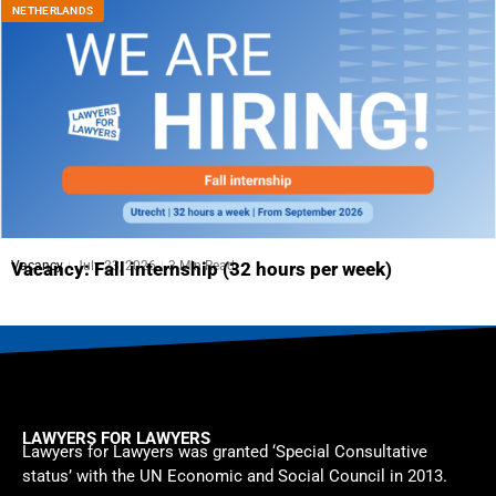
NETHERLANDS
Vacancy
July 23, 2026
3 Min Read
Vacancy: Fall internship (32 hours per week)
LAWYERS FOR LAWYERS
Lawyers for Lawyers was granted ‘Special Consultative
status’ with the UN Economic and Social Council in 2013.