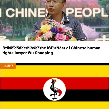
Joint Statement
July 29, 2026
6 Min Read
Grave concern over the ICE arrest of Chinese human
rights lawyer Wu Shaoping
UGANDA