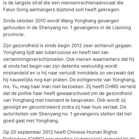
is de langste straf die een mensenrechtenadvocaat die
Falun Gong aanhangers bijstond ooit heeft gekregen.
Sinds oktober 2010 wordt Wang Yonghang gevangen
gehouden in de Shenyang no. 1 gevangenis in de Liaoning
provincie.
Zijn gezondheid is sinds begin 2012 zeer achteruit gegaan.
Yonghang lijdt aan tuberculose en heeft last van
verlammingsverschijnselen. Ook menen waarnemers dat hij
al sinds het begin van zijn detentie veelvuldig wordt
mishandeld en is hij naar verluidt inmiddels zo verzwakt dat
hij nauwelijks nog kan praten. De echtgenote van Yonghang,
ms. Yu, mag haar man niet bezoeken. Zij heeft CHRD verteld
dat de politie haar heeft gewaarschuwd om de gezondheid
van Yonghang met niemand te bespreken. Ook wordt zij
gevolgd en gecontroleerd zodra zij haar huis verlaat. De
autoriteiten van Shenyang no. 1 gevangenis stellen dat het
goed gaat met Yonghang.
Op 20 september 2012 heeft Chinese Human Rights
Defenders (CHRD) een melding (submission) gemaakt bij de