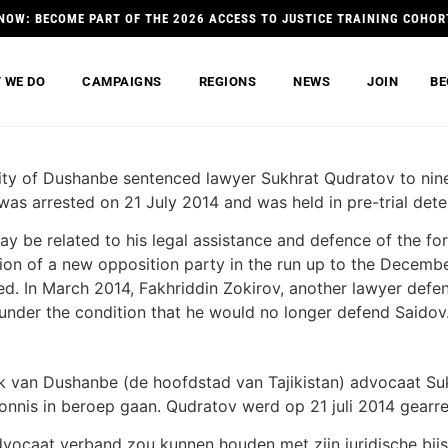
NOW: BECOME PART OF THE 2026 ACCESS TO JUSTICE TRAINING COHOR
 WE DO
CAMPAIGNS
REGIONS
NEWS
JOIN
BE
City of Dushanbe sentenced lawyer Sukhrat Qudratov to nine
was arrested on 21 July 2014 and was held in pre-trial dete
ay be related to his legal assistance and defence of the f
on of a new opposition party in the run up to the December
ed. In March 2014, Fakhriddin Zokirov, another lawyer defe
under the condition that he would no longer defend Saidov
 van Dushanbe (de hoofdstad van Tajikistan) advocaat Sukh
vonnis in beroep gaan. Qudratov werd op 21 juli 2014 gearre
dvocaat verband zou kunnen houden met zijn juridische bij