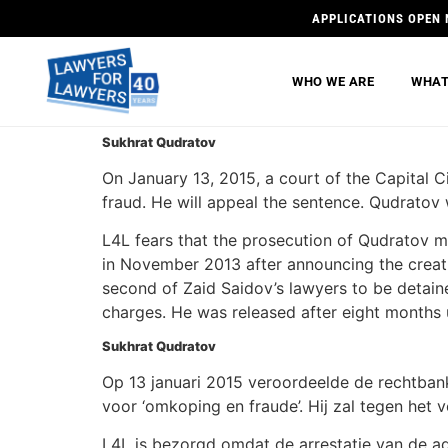
APPLICATIONS OPEN 
WHO WE ARE
WHAT
Sukhrat Qudratov
On January 13, 2015, a court of the Capital 
fraud. He will appeal the sentence. Qudratov 
L4L fears that the prosecution of Qudratov m
in November 2013 after announcing the creati
second of Zaid Saidov’s lawyers to be detain
charges. He was released after eight months 
Sukhrat Qudratov
Op 13 januari 2015 veroordeelde de rechtbank
voor ‘omkoping en fraude’. Hij zal tegen het 
L4L is bezorgd omdat de arrestatie van de a