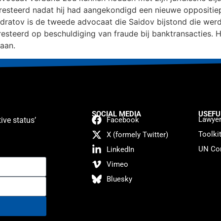
esteerd nadat hij had aangekondigd een nieuwe oppositiepa
dratov is de tweede advocaat die Saidov bijstond die wer
steerd op beschuldiging van fraude bij banktransacties. H
taan.
SOCIAL MEDIA
USEFU
Lawyer
ive status’
Facebook
Toolki
X (formely Twitter)
UN Con
LinkedIn
Vimeo
Bluesky