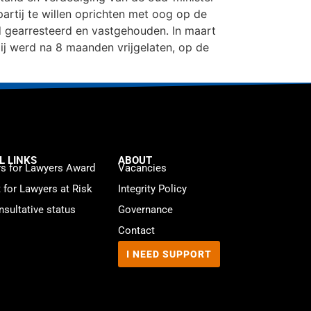
rtij te willen oprichten met oog op de
d gearresteerd en vastgehouden. In maart
ij werd na 8 maanden vrijgelaten, op de
L LINKS
ABOUT
s for Lawyers Award
Vacancies
t for Lawyers at Risk
Integrity Policy
sultative status
Governance
Contact
I NEED SUPPORT