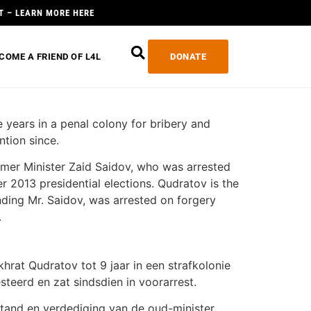
T – LEARN MORE HERE
COME A FRIEND OF L4L
DONATE
 years in a penal colony for bribery and
ntion since.
ormer Minister Zaid Saidov, who was arrested
 2013 presidential elections. Qudratov is the
nding Mr. Saidov, was arrested on forgery
.
rat Qudratov tot 9 jaar in een strafkolonie
steerd en zat sindsdien in voorarrest.
stand en verdediging van de oud-minister