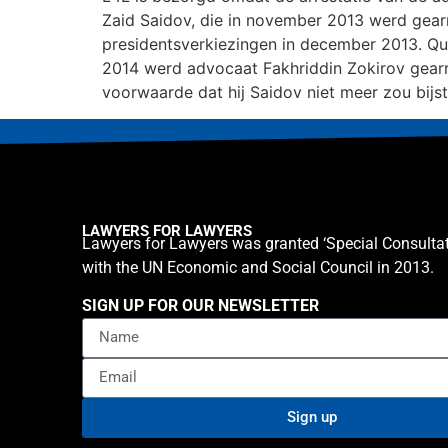
Zaid Saidov, die in november 2013 werd gearr
presidentsverkiezingen in december 2013. Qu
2014 werd advocaat Fakhriddin Zokirov gearre
voorwaarde dat hij Saidov niet meer zou bijs
LAWYERS FOR LAWYERS
Lawyers for Lawyers was granted ‘Special Consultat
with the UN Economic and Social Council in 2013.
SIGN UP FOR OUR NEWSLETTER
Sign up