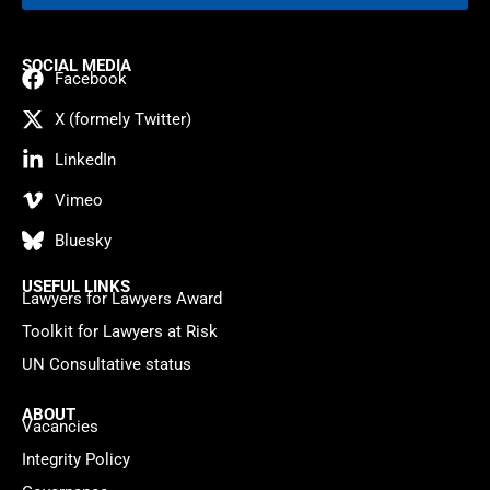
SOCIAL MEDIA
Facebook
X (formely Twitter)
LinkedIn
Vimeo
Bluesky
USEFUL LINKS
Lawyers for Lawyers Award
Toolkit for Lawyers at Risk
UN Consultative status
ABOUT
Vacancies
Integrity Policy