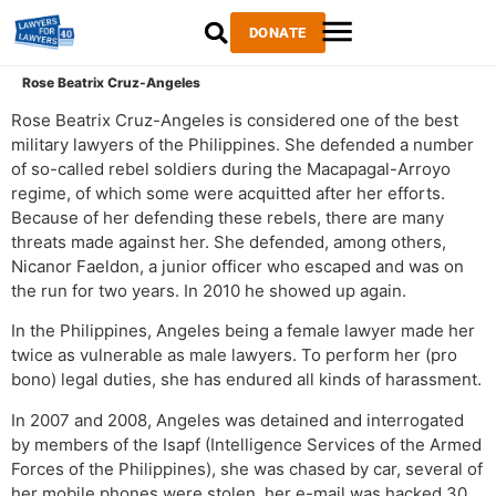
DONATE
Rose Beatrix Cruz-Angeles
Rose Beatrix Cruz-Angeles is considered one of the best
military lawyers of the Philippines. She defended a number
of so-called rebel soldiers during the Macapagal-Arroyo
regime, of which some were acquitted after her efforts.
Because of her defending these rebels, there are many
threats made ​​against her. She defended, among others,
Nicanor Faeldon, a junior officer who escaped and was on
the run for two years. In 2010 he showed up again.
In the Philippines, Angeles being a female lawyer made her
twice as vulnerable as male lawyers. To perform her (pro
bono) legal duties, she has endured all kinds of harassment.
In 2007 and 2008, Angeles was detained and interrogated
by members of the Isapf (Intelligence Services of the Armed
Forces of the Philippines), she was chased by car, several of
her mobile phones were stolen, her e-mail was hacked 30