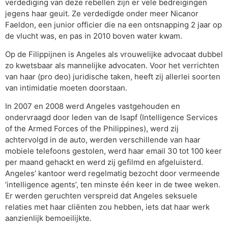
verdediging van deze rebellen zijn er vele bedreigingen
jegens haar geuit. Ze verdedigde onder meer Nicanor
Faeldon, een junior officier die na een ontsnapping 2 jaar op
de vlucht was, en pas in 2010 boven water kwam.
Op de Filippijnen is Angeles als vrouwelijke advocaat dubbel
zo kwetsbaar als mannelijke advocaten. Voor het verrichten
van haar (pro deo) juridische taken, heeft zij allerlei soorten
van intimidatie moeten doorstaan.
In 2007 en 2008 werd Angeles vastgehouden en
ondervraagd door leden van de Isapf (Intelligence Services
of the Armed Forces of the Philippines), werd zij
achtervolgd in de auto, werden verschillende van haar
mobiele telefoons gestolen, werd haar email 30 tot 100 keer
per maand gehackt en werd zij gefilmd en afgeluisterd.
Angeles’ kantoor werd regelmatig bezocht door vermeende
‘intelligence agents’, ten minste één keer in de twee weken.
Er werden geruchten verspreid dat Angeles seksuele
relaties met haar cliënten zou hebben, iets dat haar werk
aanzienlijk bemoeilijkte.