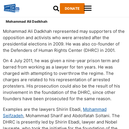
DONATE
Mohammad Ali Dadkhah
Mohammad Ali Dadkhah represented may supporters of the
opposition and activists who were arrested after the
presidential elections in 2009. He was also co-founder of
the Defenders of Human Rights Center (DHRC) in 2001.
On 4 July 2011, he was given a nine-year prison term and
barred from working as a lawyer for ten years. He was
charged with attempting to overthrow the regime. The
charges are related to his representation of arrested
protesters. His prosecution could also be the result of his
involvement in the foundation of the DHRC, since other
founders have been prosecuted for the same reason.
Examples are the lawyers Shirin Ebadi,
Mohammad
Seifzadeh
, Mohammad Sharif and Abdolfatah Soltani. The
DHRC is presently led by Shirin Ebadi, lawyer and Nobel
laureate, who took the initiative for the foundation of the