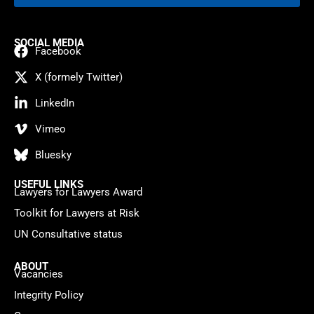
SOCIAL MEDIA
Facebook
X (formely Twitter)
LinkedIn
Vimeo
Bluesky
USEFUL LINKS
Lawyers for Lawyers Award
Toolkit for Lawyers at Risk
UN Consultative status
ABOUT
Vacancies
Integrity Policy