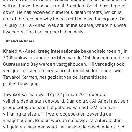
will not leave the square until President Saleh has stepped
down. He has received numerous death threats, which is
one of the reasons why he is afraid to leave the square. On
16 July 2011 al-Anesi was still at the square, where his wife
Kwabab Al Thaibani supports him daily.
Khaled al-Anesi
Khaled Al-Anesi kreeg internationale bekendheid toen hij in
2005 opkwam voor de rechten van de 104 Jemenieten die in
Guantanamo Bay werden vastgehouden. Hij verdedigt ook
veel journalisten en mensenrechtenactivisten, onder wie
Tawakol Karman, het gezicht van de Jemenitische
protestbeweging.
Tawakol Karman werd op 22 januari 2011 door de
veiligheidsdiensten ontvoerd. Daarop trok Al-Anesi met een
groep betogers naar het gebouw van het O.M. om haar
vrijlating te eisen. Hij werd opgepakt en zeventig uur
vastgehouden. Beiden werden na hevige straatprotesten
vrijgelaten maar een week herhaalde de geschiedenis zich