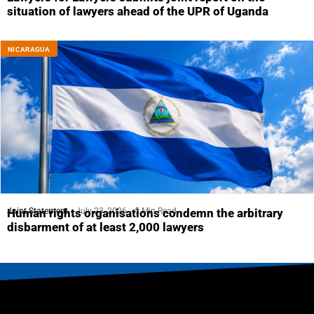
situation of lawyers ahead of the UPR of Uganda
NICARAGUA
Joint Statement
July 23, 2026
5 Min Read
Human rights organisations condemn the arbitrary
disbarment of at least 2,000 lawyers