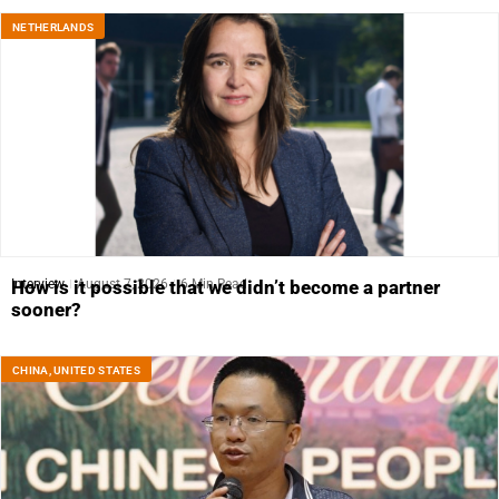
NETHERLANDS
Interview
August 7, 2026
6 Min Read
How is it possible that we didn’t become a partner
sooner?
CHINA
,
UNITED STATES