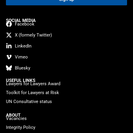
SOCIAL MEDIA
Facebook
X (formely Twitter)
LinkedIn
Vimeo
Bluesky
USEFUL LINKS
Lawyers for Lawyers Award
Toolkit for Lawyers at Risk
UN Consultative status
ABOUT
Vacancies
Integrity Policy